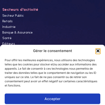
Secteurs d'activité
Secteur Public
Retails
Industrie
Banque & Assurance
Santé
Editeurs
Finance
Gérer le consentement
Pour offrir les meilleures expériences, nous utilisons des technologies
Ressources
telles que les cookies pour stocker et/ou accéder aux informations des
appareils. Le fait de consentir à ces technologies nous permettra de
Actualités
traiter des données telles que le comportement de navigation ou les ID
Evénements
uniques sur ce site. Le fait de ne pas consentir ou de retirer son
consentement peut avoir un effet négatif sur certaines caractéristiques
Autres
et fonctions.
Carrière
Newsletter
Accepter