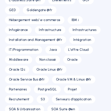
E-Business Suite @fr
Evénements
GCP
GED
Goldengate @fr
Hébergement web/ e-commerce
IBM i
Infogérance
Infrastructure
Infrastructures
Installation and Management @fr
Intégration
IT/Programmation
Java
L'offre Cloud
Middleware
Non classé
Oracle
Oracle 12c
Oracle Linux @fr
Oracle Service Bus @fr
Oracle VM & Linux @fr
Partenaires
PostgreSQL
Projet
Recrutement
S3
Serveurs d'application
SOA & Urbanisation
SOA Suite @en