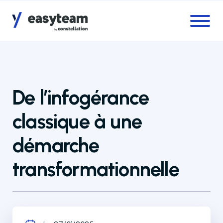
Accès au menu
Accès au contenu principal
De l’infogérance
classique à une
démarche
transformationnelle