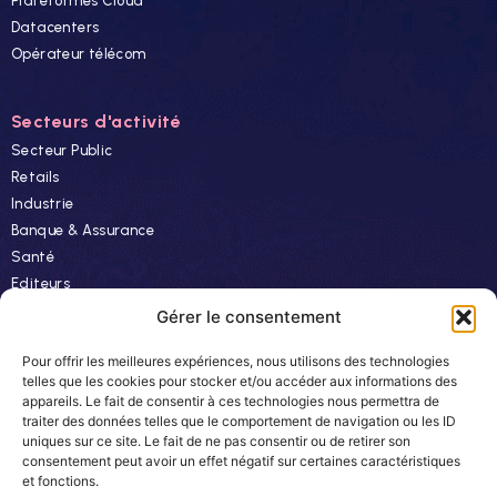
Plateformes Cloud
Datacenters
Opérateur télécom
Secteurs d'activité
Secteur Public
Retails
Industrie
Banque & Assurance
Santé
Editeurs
Finance
Gérer le consentement
Pour offrir les meilleures expériences, nous utilisons des technologies
Ressources
telles que les cookies pour stocker et/ou accéder aux informations des
appareils. Le fait de consentir à ces technologies nous permettra de
Actualités
traiter des données telles que le comportement de navigation ou les ID
Evénements
uniques sur ce site. Le fait de ne pas consentir ou de retirer son
consentement peut avoir un effet négatif sur certaines caractéristiques
Autres
et fonctions.