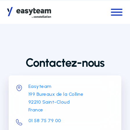
Accès au menu
Accès au contenu principal
Contactez-nous
Easyteam
199 Bureaux de la Colline
92210 Saint-Cloud
France
01 58 75 79 00