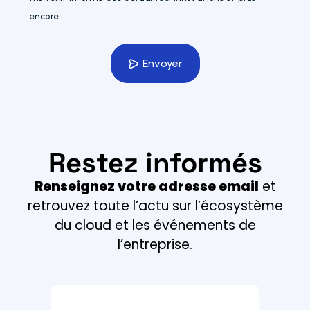
encore.
Veuillez
laisser
Envoyer
ce
champ
vide.
Restez informés
Renseignez votre adresse email
et
retrouvez toute l’actu sur l’écosystème
du cloud et les événements de
l’entreprise.
Email *