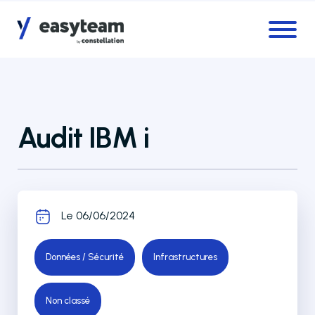
Accès au menu
Accès au contenu principal
Audit IBM i
Le 06/06/2024
Données / Sécurité
Infrastructures
Non classé