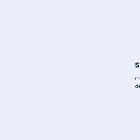
S
Ch
d