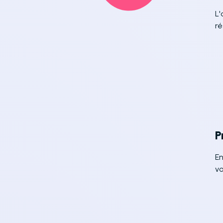
L'
ré
P
En
vo