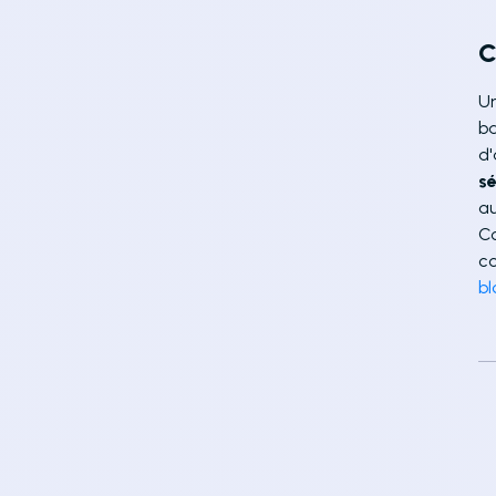
C
Un
ba
d'
sé
au
Co
c
bl