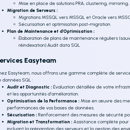
Mise en place de solutions PRA, clustering, mirroring,
Migration de Serveurs :
Migrations MSSQL vers MSSQL et Oracle vers MSSQ
Sécurisation et optimisation post-migration.
Plan de Maintenance et d'Optimisation :
Élaboration de plans de maintenance réguliers (sau
réindexation).Audit data SQL
ervices Easyteam
ez Easyteam, nous offrons une gamme complète de services 
e données SQL :
Audit et Diagnostic :
Évaluation détaillée de votre infrast
et les opportunités d'amélioration.
Optimisation de la Performance :
Mise en œuvre des meil
performances de vos bases de données.
Sécurisation :
Renforcement des mesures de sécurité pou
Migration et Transformation :
Assistance complète pour l
incluant la préparation des serveurs et la gestion des en