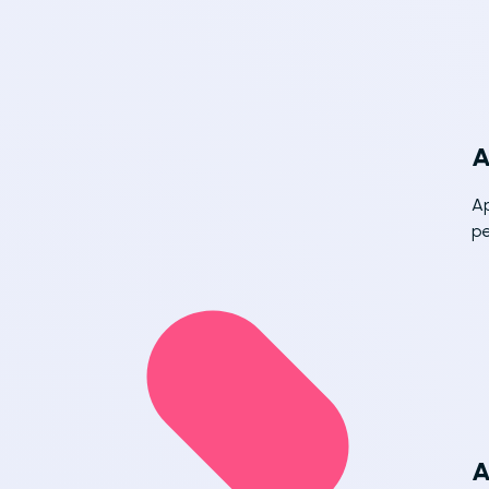
A
Ap
p
A