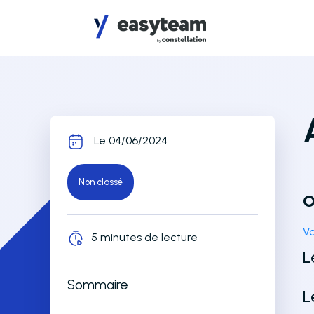
Accès au menu
Accès au contenu principal
Le 04/06/2024
Non classé
O
Vo
5 minutes de lecture
L
Sommaire
L