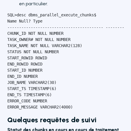
en particulier.
SQL>desc dbms_parallel_execute_chunks$

Name Null? Type

----------------------------------------- -------- --
CHUNK_ID NOT NULL NUMBER

TASK_OWNER# NOT NULL NUMBER

TASK_NAME NOT NULL VARCHAR2(128)

STATUS NOT NULL NUMBER

START_ROWID ROWID

END_ROWID ROWID

START_ID NUMBER

END_ID NUMBER

JOB_NAME VARCHAR2(30)

START_TS TIMESTAMP(6)

END_TS TIMESTAMP(6)

ERROR_CODE NUMBER

ERROR_MESSAGE VARCHAR2(4000)
Quelques requêtes de suivi
Statut des chunks en cours en cours de traitement