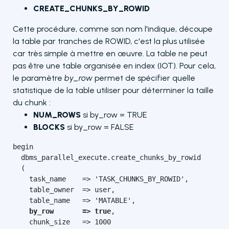
CREATE_CHUNKS_BY_ROWID
Cette procédure, comme son nom l'indique, découpe
la table par tranches de ROWID, c'est la plus utilisée
car très simple à mettre en œuvre. La table ne peut
pas être une table organisée en index (IOT). Pour cela,
le paramètre
by_row
permet de spécifier quelle
statistique de la table utiliser pour déterminer la taille
du chunk :
NUM_ROWS
si by_row = TRUE
BLOCKS
si by_row = FALSE
begin

  dbms_parallel_execute.create_chunks_by_rowid

  (

    task_name    => 'TASK_CHUNKS_BY_ROWID',

    table_owner  => user,

    table_name   => 'MATABLE',

by_row       => true
,

    chunk_size   => 1000
