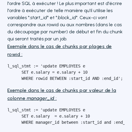
l'ordre SQL à exécuter ! Le plus important est d'écrire
l'ordre à exécuter de telle manière qu'il utilise les
variables "
:start_id
" et "
:block_id
". Ceux-ci vont
correspondre aux rowid ou aux nombres (dans le cas
du découpage par number) de début et fin du chunk
qui seront traités par un job.
Exemple dans le cas de chunks par plages de
rowid :
l_sql_stmt := 'update EMPLOYEES e 

      SET e.salary = e.salary + 10

      WHERE rowid BETWEEN :start_id AND :end_id';
Exemple dans le cas de chunks par valeur de la
colonne
manager_id
:
l_sql_stmt := 'update EMPLOYEES e 

      SET e.salary  = e.salary + 10

      WHERE manager_id between :start_id and :end_id