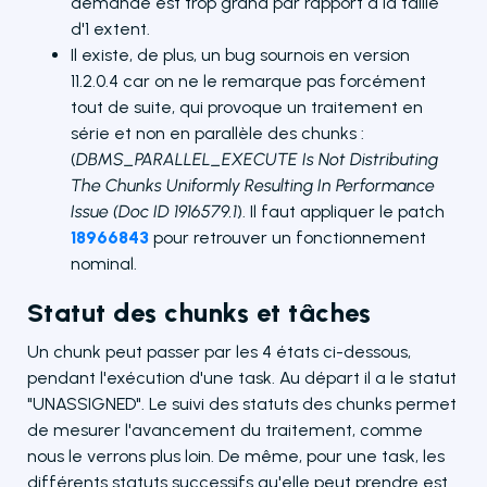
demandé est trop grand par rapport à la taille
d'1 extent.
Il existe, de plus, un bug sournois en version
11.2.0.4 car on ne le remarque pas forcément
tout de suite, qui provoque un traitement en
série et non en parallèle des chunks :
(
DBMS_PARALLEL_EXECUTE Is Not Distributing
The Chunks Uniformly Resulting In Performance
Issue (Doc ID 1916579.1
). Il faut appliquer le patch
18966843
pour retrouver un fonctionnement
nominal.
Statut des chunks et tâches
Un chunk peut passer par les 4 états ci-dessous,
pendant l'exécution d'une task. Au départ il a le statut
"UNASSIGNED". Le suivi des statuts des chunks permet
de mesurer l'avancement du traitement, comme
nous le verrons plus loin. De même, pour une task, les
différents statuts successifs qu'elle peut prendre est