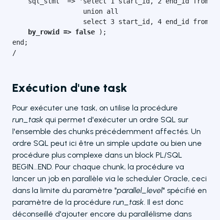
    sql_stmt  => 'select 1 start_id, 2 end_id from du
                  union all

                  select 3 start_id, 4 end_id from du
by_rowid => false
 ); 

end; 

/
Exécution d'une task
Pour exécuter une task, on utilise la procédure
run_task
qui permet d'exécuter un ordre SQL sur
l'ensemble des chunks précédemment affectés. Un
ordre SQL peut ici être un simple update ou bien une
procédure plus complexe dans un block PL/SQL
BEGIN...END. Pour chaque chunk, la procédure va
lancer un job en parallèle via le scheduler Oracle, ceci
dans la limite du paramètre "
parallel_level
" spécifié en
paramètre de la procédure
run_task
. Il est donc
déconseillé d'ajouter encore du parallélisme dans