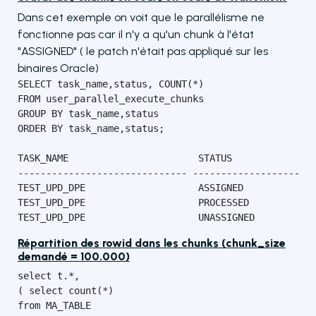
Dans cet exemple on voit que le parallélisme ne
fonctionne pas car il n'y a qu'un chunk à l'état
"ASSIGNED" ( le patch n'était pas appliqué sur les
binaires Oracle)
SELECT task_name,status, COUNT(*)

FROM user_parallel_execute_chunks

GROUP BY task_name,status

ORDER BY task_name,status;

TASK_NAME                       STATUS               
------------------------------ -------------------- -
TEST_UPD_DPE                    ASSIGNED             
TEST_UPD_DPE                    PROCESSED            
TEST_UPD_DPE                    UNASSIGNED          
Répartition des rowid dans les chunks (chunk_size
demandé = 100.000)
select t.*,

( select count(*)

from MA_TABLE
