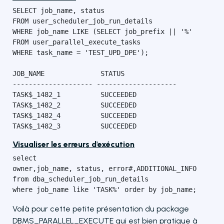
SELECT job_name, status

FROM user_scheduler_job_run_details

WHERE job_name LIKE (SELECT job_prefix || '%'

FROM user_parallel_execute_tasks

WHERE task_name = 'TEST_UPD_DPE');

JOB_NAME              STATUS

-------------------- --------------------

TASK$_1482_1          SUCCEEDED

TASK$_1482_2          SUCCEEDED

TASK$_1482_4          SUCCEEDED

TASK$_1482_3          SUCCEEDED
Visualiser les erreurs d'exécution
select

owner,job_name, status, error#,ADDITIONAL_INFO

from dba_scheduler_job_run_details

where job_name like 'TASK%' order by job_name;
Voilà pour cette petite présentation du package
DBMS_PARALLEL_EXECUTE qui est bien pratique à