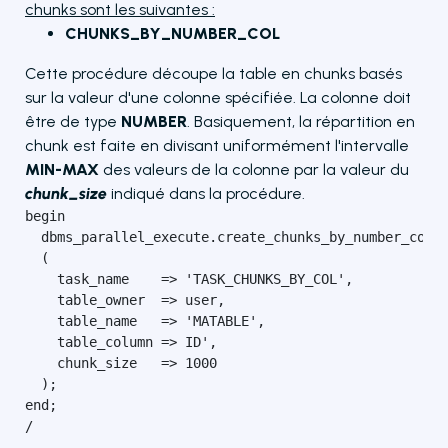
chunks sont les suivantes :
CHUNKS_BY_NUMBER_COL
Cette procédure découpe la table en chunks basés
sur la valeur d'une colonne spécifiée. La colonne doit
être de type
NUMBER
. Basiquement, la répartition en
chunk est faite en divisant uniformément l'intervalle
MIN-MAX
des valeurs de la colonne par la valeur du
chunk_size
indiqué dans la procédure.
begin

  dbms_parallel_execute.create_chunks_by_number_col

  (

    task_name    => 'TASK_CHUNKS_BY_COL',

    table_owner  => user,

    table_name   => 'MATABLE',

    table_column => ID',

    chunk_size   => 1000

  ); 

end;

/