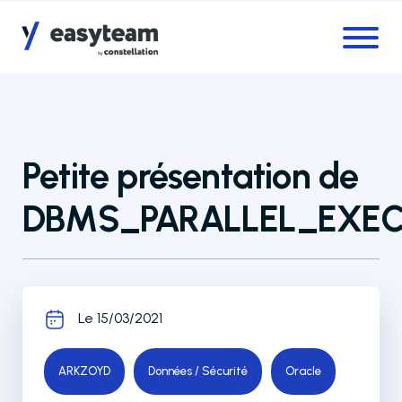
Accès au menu
Accès au contenu principal
Petite présentation de
DBMS_PARALLEL_EXE
Le 15/03/2021
ARKZOYD
Données / Sécurité
Oracle