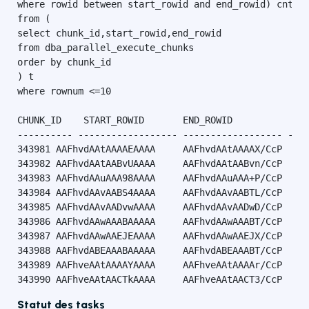
where rowid between start_rowid and end_rowid) cnt

from (

select chunk_id,start_rowid,end_rowid

from dba_parallel_execute_chunks

order by chunk_id

) t

where rownum <=10

CHUNK_ID    START_ROWID       END_ROWID           CNT
---------- ------------------ ------------------ ----
343981 AAFhvdAAtAAAAEAAAA     AAFhvdAAtAAAAX/CcP  528
343982 AAFhvdAAtAABvUAAAA     AAFhvdAAtAABvn/CcP  622
343983 AAFhvdAAuAAA98AAAA     AAFhvdAAuAAA+P/CcP  623
343984 AAFhvdAAvAABS4AAAA     AAFhvdAAvAABTL/CcP  535
343985 AAFhvdAAvAADvwAAAA     AAFhvdAAvAADwD/CcP  666
343986 AAFhvdAAwAAABAAAAA     AAFhvdAAwAAABT/CcP  692
343987 AAFhvdAAwAAEJEAAAA     AAFhvdAAwAAEJX/CcP  538
343988 AAFhvdABEAAABAAAAA     AAFhvdABEAAABT/CcP  532
343989 AAFhveAAtAAAAYAAAA     AAFhveAAtAAAAr/CcP  537
343990 AAFhveAAtAACTkAAAA     AAFhveAAtAACT3/CcP  60
Statut des tasks