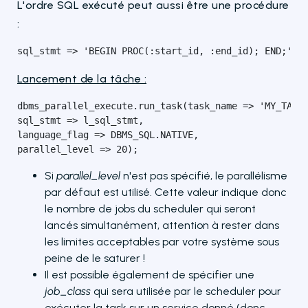
L'ordre SQL exécuté peut aussi être une procédure
:
sql_stmt => 'BEGIN PROC(:start_id, :end_id); END;'
Lancement de la tâche :
dbms_parallel_execute.run_task(task_name => 'MY_TASK'
sql_stmt => l_sql_stmt,

language_flag => DBMS_SQL.NATIVE,

parallel_level => 20);
Si
parallel_level
n'est pas spécifié, le parallélisme
par défaut est utilisé. Cette valeur indique donc
le nombre de jobs du scheduler qui seront
lancés simultanément, attention à rester dans
les limites acceptables par votre système sous
peine de le saturer !
Il est possible également de spécifier une
job_class
qui sera utilisée par le scheduler pour
exécuter la task sur un service donné (donc