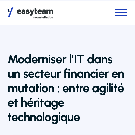
Accès au menu
Accès au contenu principal
Moderniser l’IT dans
un secteur financier en
mutation : entre agilité
et héritage
technologique