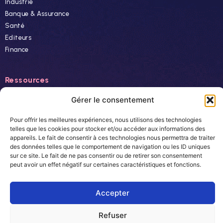
Industrie
Banque & Assurance
Santé
Editeurs
Finance
Ressources
Actualités
Gérer le consentement
Evénements
Pour offrir les meilleures expériences, nous utilisons des technologies
Autres
telles que les cookies pour stocker et/ou accéder aux informations des
appareils. Le fait de consentir à ces technologies nous permettra de traiter
Carrière
des données telles que le comportement de navigation ou les ID uniques
Newsletter
sur ce site. Le fait de ne pas consentir ou de retirer son consentement
peut avoir un effet négatif sur certaines caractéristiques et fonctions.
© 2024 Easyteam. Tous droits réservés.
Accepter
Refuser
Plan du site
CGV
Mentions légales
Politique de confidentialité