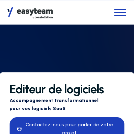
Accès au menu
Accès au contenu principal
Editeur de logiciels
Accompagnement transformationnel
pour vos logiciels SaaS
Contactez-nous pour parler de votre
projet