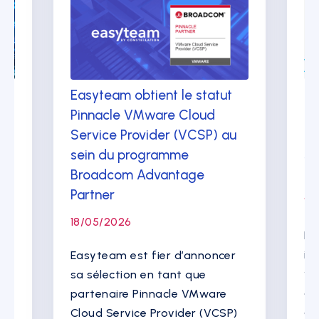
:
Easyteam obtient le statut
Cl
Pinnacle VMware Cloud
: 
Service Provider (VCSP) au
go
sein du programme
sé
Broadcom Advantage
en
Partner
17
18/05/2026
Pa
in
Easyteam est fier d’annoncer
y 
sa sélection en tant que
dé
partenaire Pinnacle VMware
qu
Cloud Service Provider (VCSP)