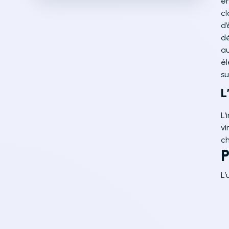
en
cl
d’
dé
au
él
su
L
L’
vi
ch
P
L’