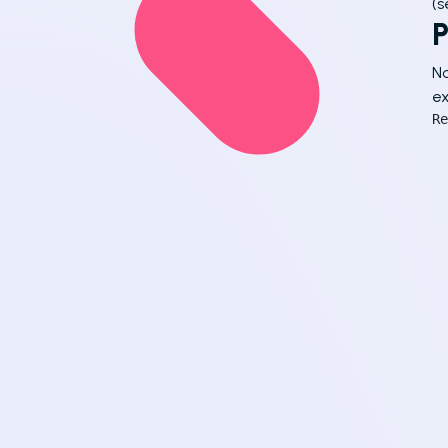
(s
P
N
ex
Re
  
  
  
  
  
  
  
  
  
  
  
  
  
  
  