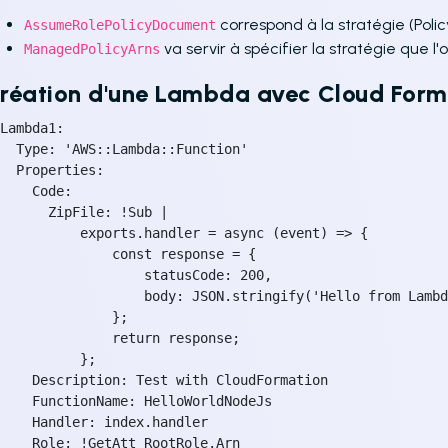
correspond à la stratégie (Polic
AssumeRolePolicyDocument
va servir à spécifier la stratégie que l'o
ManagedPolicyArns
réation d'une Lambda avec Cloud Form
Lambda1:

  Type: 'AWS::Lambda::Function'

  Properties:

    Code:

      ZipFile: !Sub |

          exports.handler = async (event) => {

              const response = {

                  statusCode: 200,

                  body: JSON.stringify('Hello from Lambd
              };

              return response;

          };

    Description: Test with CloudFormation

    FunctionName: HelloWorldNodeJs

    Handler: index.handler

    Role: !GetAtt RootRole.Arn
