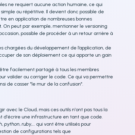
ables ne requiert aucune action humaine, ce qui
imple ou répétitive. Il devient donc possible de
mettre en application de nombreuses bonnes
t. On peut par exemple, mentionner le versioning
occasion, possible de procéder à un retour arrière à
es chargées du développement de l’application, de
réoccuper de son déploiement ce qui apporte un gain
 être facilement partagé à tous les membres
our valider ou corriger le code. Ce qui va permettre
si de casser "le mur de la confusion".
ragir avec le Cloud, mais ces outils n'ont pas tous la
nt d'écrire une infrastructure en tant que code.
h
,
python
,
ruby
,... qui vont être utilisés pour
estion de configurations tels que