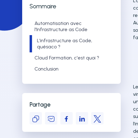
L’
Sommaire
co
re
Au
Automatisation avec
l'Infrastructure as Code
so
fa
L’infrastructure as Code,
quésaco ?
Cloud Formation, c'est quoi ?
Conclusion
Le
vi
un
Partage
co
su
l’
de