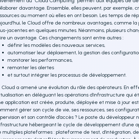
avènement du "Cloud Computing" permet aux équipes de dév
llaborer davantage. Ensemble, elles peuvent, par exemple, cr
ssources au moment où elles en ont besoin. Les temps de répo
jourd'hui, le Cloud offre de nombreux avantages, comme la po
us-jacentes en quelques minutes. Néanmoins, plusieurs chan
ire un avantage. Ces changements sont entre autres :
définir les modèles des nouveaux services,
automatiser leur déploiement, la gestion des configuratio
monitorer les performances,
remonter les alertes
et surtout intégrer les processus de développement.
 Cloud a amené une évolution du rôle des opérateurs. En effet, 
rtualisation en déléguant les opérations d’infrastructure qui 
e application est créée, produite, déployée et mise à jour est 
mment gérer son cycle de vie, ses ressources, ses configurati
pervision et son contrôle d’accès ? Le poste du développeur 
infrastructure hébergeant le cycle de développement d’une ap
 multiples plateformes : plateforme de test, d’intégration, 