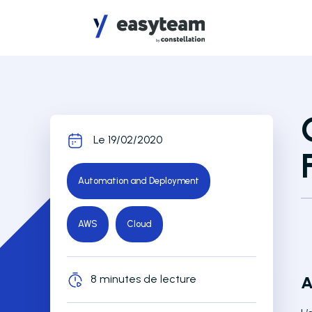
Accès au menu
Accès au contenu principal
Le 19/02/2020
Automation and Deployment
AWS
Cloud
8 minutes de lecture
A