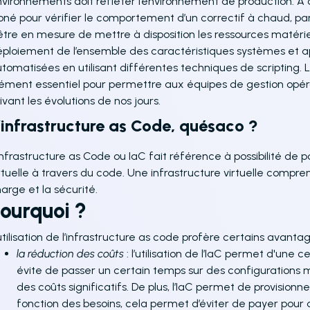
vironnements doit refléter l’environnement de production. À c
oné pour vérifier le comportement d’un correctif à chaud, p
être en mesure de mettre à disposition les ressources matéri
ploiement de l’ensemble des caractéristiques systèmes et ap
tomatisées en utilisant différentes techniques de scripting. L
ément essentiel pour permettre aux équipes de gestion opéra
ivant les évolutions de nos jours.
’infrastructure as Code, quésaco ?
infrastructure as Code ou IaC fait référence à possibilité de p
rtuelle à travers du code. Une infrastructure virtuelle compre
arge et la sécurité.
ourquoi ?
utilisation de l’infrastructure as code profère certains avantag
la réduction des coût
s
: l’utilisation de l’IaC permet d'une 
évite de passer un certain temps sur des configurations m
des coûts significatifs. De plus, l’IaC permet de provisionn
fonction des besoins, cela permet d’éviter de payer pour d