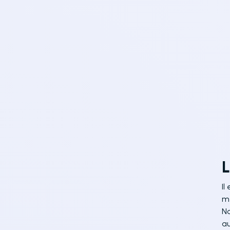
L
Il
mê
No
au