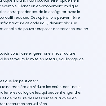
haque instant, il doit pouvoir être rapidement
ar exemple. Cloner un environnement implique
elles correspondantes, de le configurer avec le
plicatif requises. Ces opérations peuvent être
’infrastructure as code (IaC) devient alors un
tionnelle de pouvoir proposer des services tout en
ouvoir construire et gérer une infrastructure
nd les serveurs, la mise en réseau, équilibrage de
es que l’on peut citer :
certaine manière de réduire les coûts, car il nous
atérielles ou logicielles, qui peuvent engendrer
er et de détruire des ressources à la volée en
es ressources non utilisées.