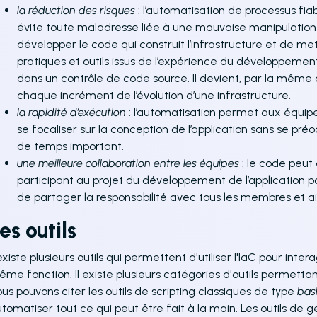
la réduction des risques
: l’automatisation de processus fi
évite toute maladresse liée à une mauvaise manipulation s
développer le code qui construit l’infrastructure et de 
pratiques et outils issus de l’expérience du développemen
dans un contrôle de code source. Il devient, par la même 
chaque incrément de l’évolution d’une infrastructure.
la rapidité d’exécution
: l’automatisation permet aux équip
se focaliser sur la conception de l’application sans se p
de temps important.
une meilleure collaboration entre les équipes
: le code peut
participant au projet du développement de l’application p
de partager la responsabilité avec tous les membres et ain
es outils
 existe plusieurs outils qui permettent d'utiliser l'IaC pour inte
me fonction. Il existe plusieurs catégories d'outils permetta
us pouvons citer les outils de scripting classiques de type
bas
tomatiser tout ce qui peut être fait à la main. Les outils de g