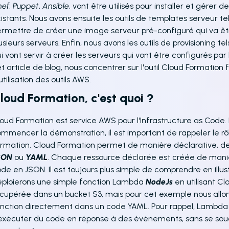
hef
,
Puppet
,
Ansible
, vont être utilisés pour installer et gérer 
istants. Nous avons ensuite les outils de templates serveur t
rmettre de créer une image serveur pré-configuré qui va êtr
usieurs serveurs. Enfin, nous avons les outils de provisioning te
i vont servir à créer les serveurs qui vont être configurés par 
t article de blog, nous concentrer sur l'outil Cloud Formation
utilisation des outils AWS.
loud Formation, c'est quoi ?
oud Formation est service AWS pour l'Infrastructure as Code. I
mmencer la démonstration, il est important de rappeler le r
rmation. Cloud Formation permet de manière déclarative, de
SON
ou
YAML
. Chaque ressource déclarée est créée de maniè
de en JSON. Il est toujours plus simple de comprendre en illu
ploierons une simple fonction Lambda
NodeJs
en utilisant C
cupérée dans un bucket S3, mais pour cet exemple nous allo
nction directement dans un code YAML. Pour rappel, Lambda
exécuter du code en réponse à des événements, sans se souc