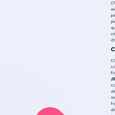
C
ex
pe
pl
qu
ce
d'
C
Cl
co
Fo
J
co
dé
ré
fo
d’