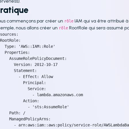
erverless).
ratique
ous commençons par créer un
IAM qui va être attribué à
rôle
emple, nous allons créer un
RootRole qui sera assumé pa
rôle
sources:

RootRole:

  Type: 'AWS::IAM::Role'

  Properties:

    AssumeRolePolicyDocument:

      Version: 2012-10-17

      Statement:

        - Effect: Allow

          Principal:

            Service:

              - lambda.amazonaws.com

          Action:

            - 'sts:AssumeRole'

    Path: /

    ManagedPolicyArns:

      - arn:aws:iam::aws:policy/service-role/AWSLambdaBa