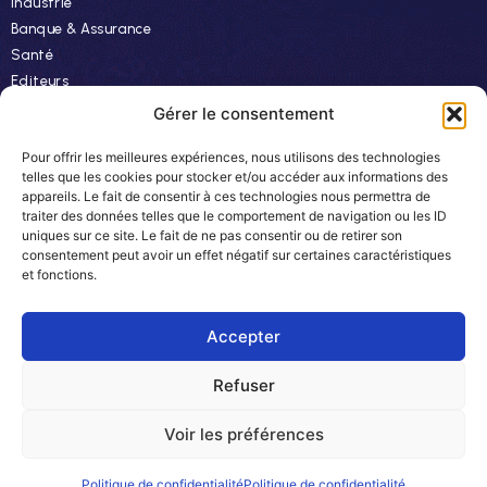
Industrie
Banque & Assurance
Santé
Editeurs
Finance
Gérer le consentement
Pour offrir les meilleures expériences, nous utilisons des technologies
Ressources
telles que les cookies pour stocker et/ou accéder aux informations des
appareils. Le fait de consentir à ces technologies nous permettra de
Actualités
traiter des données telles que le comportement de navigation ou les ID
Evénements
uniques sur ce site. Le fait de ne pas consentir ou de retirer son
consentement peut avoir un effet négatif sur certaines caractéristiques
Autres
et fonctions.
Carrière
Newsletter
Accepter
Refuser
© 2024 Easyteam. Tous droits réservés.
Voir les préférences
Plan du site
CGV
Mentions légales
Politique de confidentialité
Politique de confidentialité
Politique de confidentialité