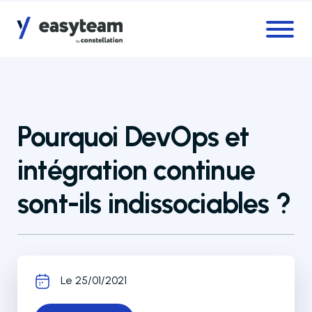
Accès au menu
Accès au contenu principal
Pourquoi DevOps et
intégration continue
sont-ils indissociables ?
Le 25/01/2021