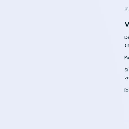
☑ 
V
D
si
Pe
S
vo
[