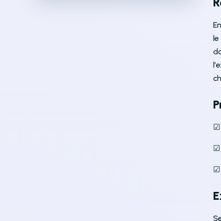
R
En
l
d
l’
ch
P
☑
☑
☑
E
Se