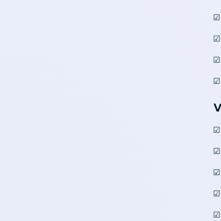
☑
☑
☑ 
☑
V
☑
☑ 
☑
☑ 
☑ 