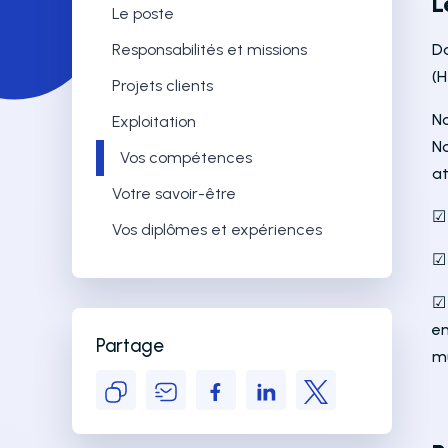
L
Le poste
Responsabilités et missions
D
(H
Projets clients
No
Exploitation
N
Vos compétences
a
Votre savoir-être
☑ 
Vos diplômes et expériences
☑
☑ 
en
Partage
m