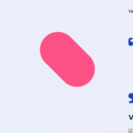
V
V
☑