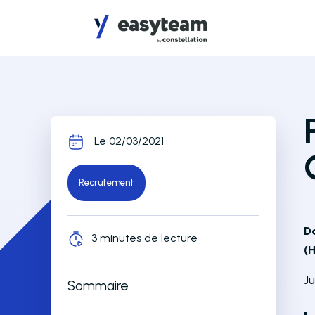
Accès au menu
Accès au contenu principal
Le 02/03/2021
Recrutement
D
3 minutes de lecture
(
Ju
Sommaire