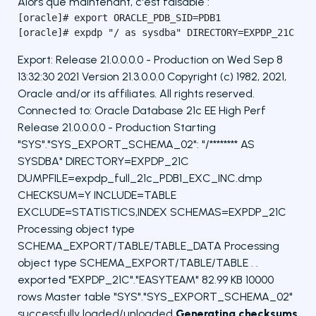
Alors que maintenant, c'est faisable :
[oracle]# export ORACLE_PDB_SID=PDB1

[oracle]# expdp "/ as sysdba" DIRECTORY=EXPDP_21C DU
Export: Release 21.0.0.0.0 - Production on Wed Sep 8
13:32:30 2021 Version 21.3.0.0.0 Copyright (c) 1982, 2021,
Oracle and/or its affiliates. All rights reserved.
Connected to: Oracle Database 21c EE High Perf
Release 21.0.0.0.0 - Production Starting
"SYS"."SYS_EXPORT_SCHEMA_02": "/******** AS
SYSDBA" DIRECTORY=EXPDP_21C
DUMPFILE=expdp_full_21c_PDB1_EXC_INC.dmp
CHECKSUM=Y INCLUDE=TABLE
EXCLUDE=STATISTICS,INDEX SCHEMAS=EXPDP_21C
Processing object type
SCHEMA_EXPORT/TABLE/TABLE_DATA Processing
object type SCHEMA_EXPORT/TABLE/TABLE . .
exported "EXPDP_21C"."EASYTEAM" 82.99 KB 10000
rows Master table "SYS"."SYS_EXPORT_SCHEMA_02"
successfully loaded/unloaded
Generating checksums