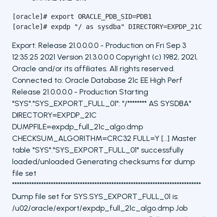
[oracle]# export ORACLE_PDB_SID=PDB1

[oracle]# expdp "/ as sysdba" DIRECTORY=EXPDP_21C DU
Export: Release 21.0.0.0.0 - Production on Fri Sep 3
12:35:25 2021 Version 21.3.0.0.0 Copyright (c) 1982, 2021,
Oracle and/or its affiliates. All rights reserved.
Connected to: Oracle Database 21c EE High Perf
Release 21.0.0.0.0 - Production Starting
"SYS"."SYS_EXPORT_FULL_01": "/******** AS SYSDBA"
DIRECTORY=EXPDP_21C
DUMPFILE=expdp_full_21c_algo.dmp
CHECKSUM_ALGORITHM=CRC32 FULL=Y [...] Master
table "SYS"."SYS_EXPORT_FULL_01" successfully
loaded/unloaded Generating checksums for dump
file set
******************************************************************************
Dump file set for SYS.SYS_EXPORT_FULL_01 is:
/u02/oracle/export/expdp_full_21c_algo.dmp Job