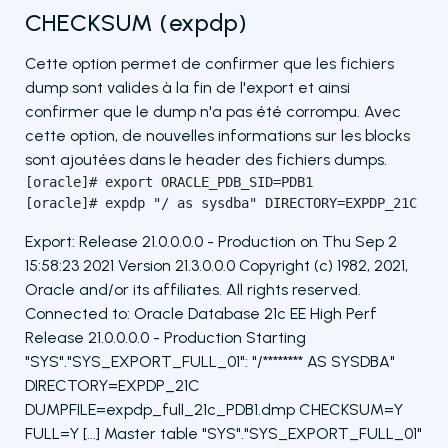
CHECKSUM (expdp)
Cette option permet de confirmer que les fichiers
dump sont valides à la fin de l'export et ainsi
confirmer que le dump n'a pas été corrompu. Avec
cette option, de nouvelles informations sur les blocks
sont ajoutées dans le header des fichiers dumps.
[oracle]# export ORACLE_PDB_SID=PDB1

[oracle]# expdp "/ as sysdba" DIRECTORY=EXPDP_21C DU
Export: Release 21.0.0.0.0 - Production on Thu Sep 2
15:58:23 2021 Version 21.3.0.0.0 Copyright (c) 1982, 2021,
Oracle and/or its affiliates. All rights reserved.
Connected to: Oracle Database 21c EE High Perf
Release 21.0.0.0.0 - Production Starting
"SYS"."SYS_EXPORT_FULL_01": "/******** AS SYSDBA"
DIRECTORY=EXPDP_21C
DUMPFILE=expdp_full_21c_PDB1.dmp CHECKSUM=Y
FULL=Y [...] Master table "SYS"."SYS_EXPORT_FULL_01"