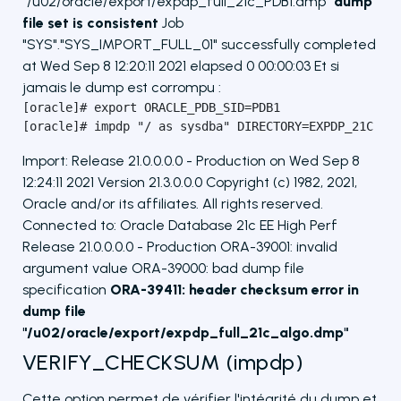
"/u02/oracle/export/expdp_full_21c_PDB1.dmp"
dump
file set is consistent
Job
"SYS"."SYS_IMPORT_FULL_01" successfully completed
at Wed Sep 8 12:20:11 2021 elapsed 0 00:00:03 Et si
jamais le dump est corrompu :
[oracle]# export ORACLE_PDB_SID=PDB1

[oracle]# impdp "/ as sysdba" DIRECTORY=EXPDP_21C DU
Import: Release 21.0.0.0.0 - Production on Wed Sep 8
12:24:11 2021 Version 21.3.0.0.0 Copyright (c) 1982, 2021,
Oracle and/or its affiliates. All rights reserved.
Connected to: Oracle Database 21c EE High Perf
Release 21.0.0.0.0 - Production ORA-39001: invalid
argument value ORA-39000: bad dump file
specification
ORA-39411: header checksum error in
dump file
"/u02/oracle/export/expdp_full_21c_algo.dmp"
VERIFY_CHECKSUM (impdp)
Cette option permet de vérifier l'intégrité du dump et