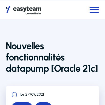
Accès au menu
Accès au contenu principal
Nouvelles
fonctionnalités
datapump [Oracle 21c]
Le 27/09/2021