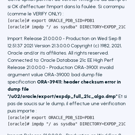
si OK d'effectuer l'import dans la foulée. Si corrompu
(comme le VERIFY ONLY) :
[oracle]# export ORACLE_PDB_SID=PDB1

[oracle]# impdp "/ as sysdba" DIRECTORY=EXPDP_21C DU
Import: Release 21.0.0.0.0 - Production on Wed Sep 8
12:51:37 2021 Version 21.3.0.0.0 Copyright (c) 1982, 2021,
Oracle and/or its affiliates. All rights reserved.
Connected to: Oracle Database 21c EE High Perf
Release 21.0.0.0.0 - Production ORA-39001: invalid
argument value ORA-39000: bad dump file
specification
ORA-39411: header checksum error in
dump file
"/u02/oracle/export/expdp_full_21c_algo.dmp"
Et si
pas de soucis sur le dump, il effectue une vérification
puis importe :
[oracle]# export ORACLE_PDB_SID=PDB1

[oracle]# impdp "/ as sysdba" DIRECTORY=EXPDP_21C DU