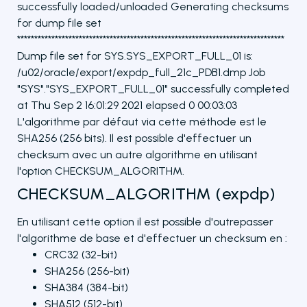
successfully loaded/unloaded Generating checksums
for dump file set
******************************************************************************
Dump file set for SYS.SYS_EXPORT_FULL_01 is:
/u02/oracle/export/expdp_full_21c_PDB1.dmp Job
"SYS"."SYS_EXPORT_FULL_01" successfully completed
at Thu Sep 2 16:01:29 2021 elapsed 0 00:03:03
L'algorithme par défaut via cette méthode est le
SHA256 (256 bits). Il est possible d'effectuer un
checksum avec un autre algorithme en utilisant
l'option CHECKSUM_ALGORITHM.
CHECKSUM_ALGORITHM (expdp)
En utilisant cette option il est possible d'outrepasser
l'algorithme de base et d'effectuer un checksum en :
CRC32 (32-bit)
SHA256 (256-bit)
SHA384 (384-bit)
SHA512 (512-bit)