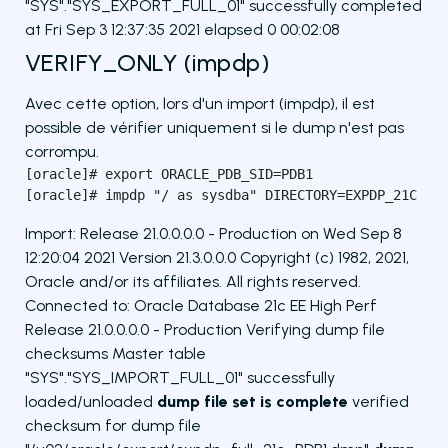
"SYS"."SYS_EXPORT_FULL_01" successfully completed
at Fri Sep 3 12:37:35 2021 elapsed 0 00:02:08
VERIFY_ONLY (impdp)
Avec cette option, lors d'un import (impdp), il est
possible de vérifier uniquement si le dump n'est pas
corrompu.
[oracle]# export ORACLE_PDB_SID=PDB1

[oracle]# impdp "/ as sysdba" DIRECTORY=EXPDP_21C DU
Import: Release 21.0.0.0.0 - Production on Wed Sep 8
12:20:04 2021 Version 21.3.0.0.0 Copyright (c) 1982, 2021,
Oracle and/or its affiliates. All rights reserved.
Connected to: Oracle Database 21c EE High Perf
Release 21.0.0.0.0 - Production Verifying dump file
checksums Master table
"SYS"."SYS_IMPORT_FULL_01" successfully
loaded/unloaded
dump file set is complete
verified
checksum for dump file