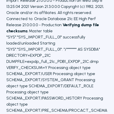
Import: Release 21.0.0.0.0 - Production on Wed Sep 8
13:25:04 2021 Version 21.3.0.0.0 Copyright (c) 1982, 2021,
Oracle and/or its affiliates. All rights reserved.
Connected to: Oracle Database 21c EE High Perf
Release 21.0.0.0.0 - Production
Verifying dump file
checksums
Master table
"SYS"."SYS_IMPORT_FULL_01" successfully
loaded/unloaded Starting
"SYS"."SYS_IMPORT_FULL_01": "/******** AS SYSDBA"
DIRECTORY=EXPDP_21C
DUMPFILE=expdp_full_21c_PDB1_EXPDP_21C.dmp
VERIFY_CHECKSUM=Y Processing object type
SCHEMA_EXPORT/USER Processing object type
SCHEMA_EXPORT/SYSTEM_GRANT Processing
object type SCHEMA_EXPORT/DEFAULT_ROLE
Processing object type
SCHEMA_EXPORT/PASSWORD_HISTORY Processing
object type
SCHEMA_EXPORT/PRE_SCHEMA/PROCACT_SCHEMA