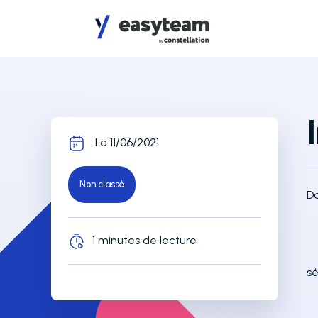
Accès au menu
Accès au contenu principal
Le 11/06/2021
Non classé
Da
1 minutes de lecture
sé