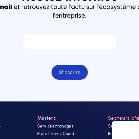
mail
et retrouvez toute l’actu sur l’écosystème
l’entreprise.
Email *
Champ obligatoire
Métiers
Secteurs d'a
s
Services managés
Secteur Public
Plateformes Cloud
Retails