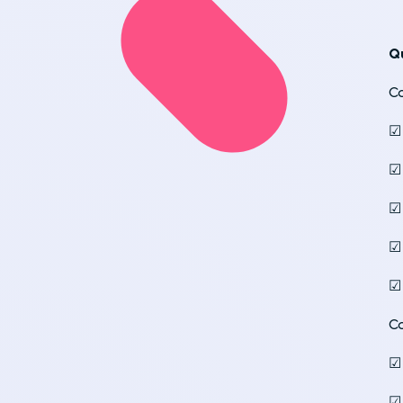
Q
Co
☑
☑
☑
☑
☑
Co
☑
☑