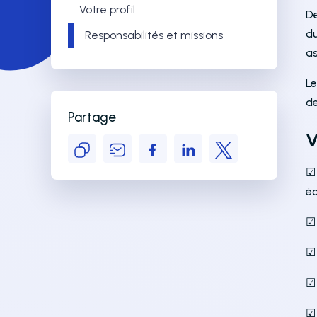
Votre profil
D
du
Responsabilités et missions
as
Le
de
Partage
V
☑ 
é
☑
☑
☑
☑ 