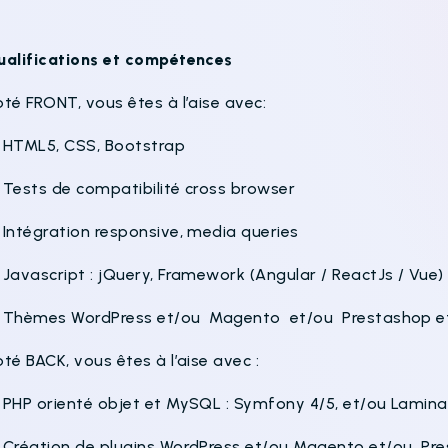
ualifications et compétences
té FRONT, vous êtes à l’aise avec:
 HTML5, CSS, Bootstrap
 Tests de compatibilité cross browser
 Intégration responsive, media queries
 Javascript : jQuery, Framework (Angular / ReactJs / Vue
 Thèmes WordPress et/ou Magento et/ou Prestashop et l
té BACK, vous êtes à l’aise avec :
 PHP orienté objet et MySQL : Symfony 4/5, et/ou Lamina
 Création de plugins WordPress et/ou Magento et/ou Pr