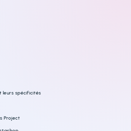
)
eurs spécificités
s Project
estashop