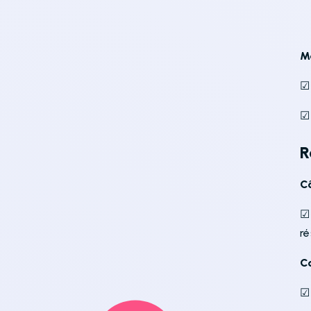
M
☑
☑ 
R
C
☑
r
C
☑