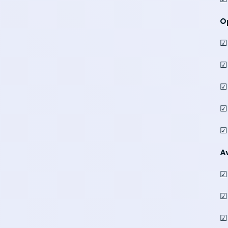
O
☑ 
☑
☑
☑
☑
A
☑
☑
☑