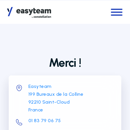
Accès au menu
Accès au contenu principal
Merci !
Easyteam
199 Bureaux de la Colline
92210 Saint-Cloud
France
01 83 79 06 75