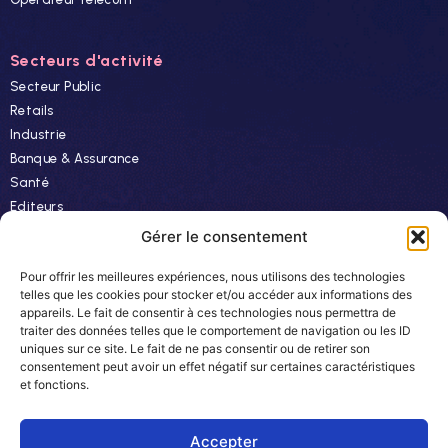
Secteurs d'activité
Secteur Public
Retails
Industrie
Banque & Assurance
Santé
Editeurs
Finance
Gérer le consentement
Pour offrir les meilleures expériences, nous utilisons des technologies
Ressources
telles que les cookies pour stocker et/ou accéder aux informations des
appareils. Le fait de consentir à ces technologies nous permettra de
Actualités
traiter des données telles que le comportement de navigation ou les ID
Evénements
uniques sur ce site. Le fait de ne pas consentir ou de retirer son
consentement peut avoir un effet négatif sur certaines caractéristiques
Autres
et fonctions.
Carrière
Newsletter
Accepter