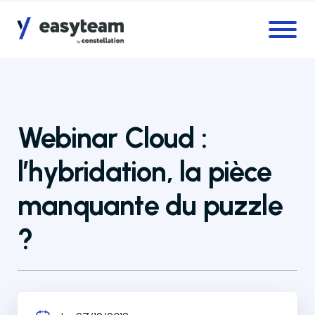
Accès au menu
Accès au contenu principal
Webinar Cloud :
l’hybridation, la pièce
manquante du puzzle
?