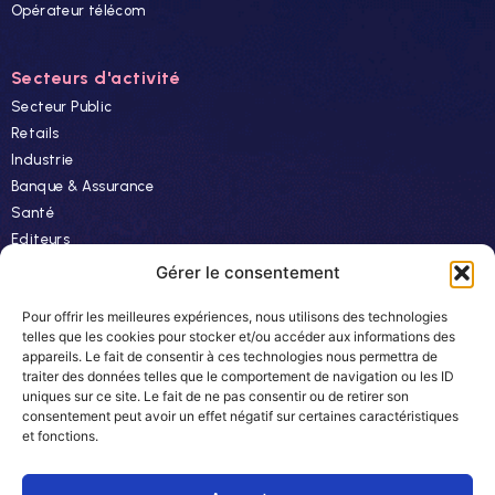
Opérateur télécom
Secteurs d'activité
Secteur Public
Retails
Industrie
Banque & Assurance
Santé
Editeurs
Finance
Gérer le consentement
Pour offrir les meilleures expériences, nous utilisons des technologies
Ressources
telles que les cookies pour stocker et/ou accéder aux informations des
appareils. Le fait de consentir à ces technologies nous permettra de
Actualités
traiter des données telles que le comportement de navigation ou les ID
Evénements
uniques sur ce site. Le fait de ne pas consentir ou de retirer son
consentement peut avoir un effet négatif sur certaines caractéristiques
Autres
et fonctions.
Carrière
Newsletter