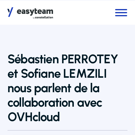
Accès au menu
Accès au contenu principal
Sébastien PERROTEY
et Sofiane LEMZILI
nous parlent de la
collaboration avec
OVHcloud