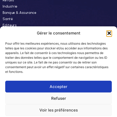
Retails
Industrie
Banque & Assurance
Santé
Editeurs
Finance
Gérer le consentement
Pour offrir les meilleures expériences, nous utilisons des technologies
Ressources
telles que les cookies pour stocker et/ou accéder aux informations des
appareils. Le fait de consentir à ces technologies nous permettra de
Actualités
traiter des données telles que le comportement de navigation ou les ID
Evénements
uniques sur ce site. Le fait de ne pas consentir ou de retirer son
consentement peut avoir un effet négatif sur certaines caractéristiques
Autres
et fonctions.
Carrière
Newsletter
Accepter
Refuser
© 2024 Easyteam. Tous droits réservés.
Voir les préférences