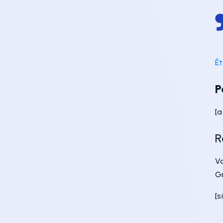
Ê
P
[
R
V
G
[