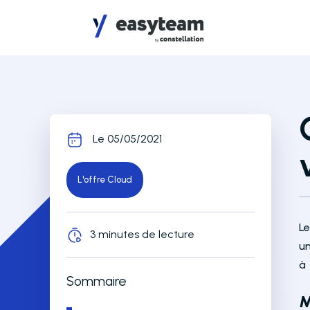
Accès au menu
Accès au contenu principal
Le 05/05/2021
L'offre Cloud
L
3 minutes de lecture
un
à
Sommaire
M