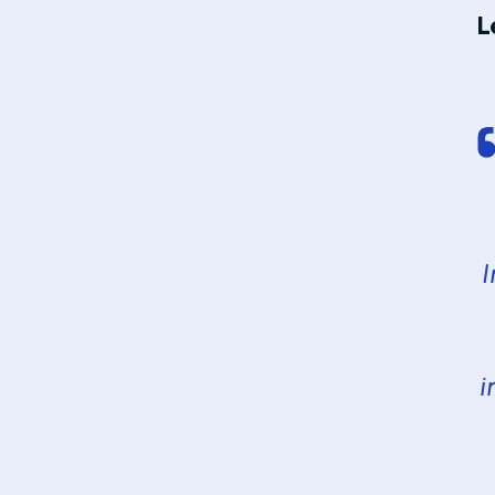
L
I
i