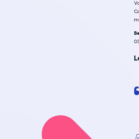
V
C
m
B
03
L