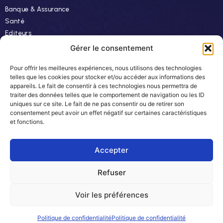
Banque & Assurance
Santé
Editeurs
Finance
Gérer le consentement
Pour offrir les meilleures expériences, nous utilisons des technologies
Ressources
telles que les cookies pour stocker et/ou accéder aux informations des
appareils. Le fait de consentir à ces technologies nous permettra de
Actualités
traiter des données telles que le comportement de navigation ou les ID
Evénements
uniques sur ce site. Le fait de ne pas consentir ou de retirer son
consentement peut avoir un effet négatif sur certaines caractéristiques
Autres
et fonctions.
Carrière
Newsletter
Accepter
Refuser
© 2024 Easyteam. Tous droits réservés.
Voir les préférences
Plan du site
CGV
Mentions légales
Politique de confidentialité
Politique de confidentialité
Politique de confidentialité