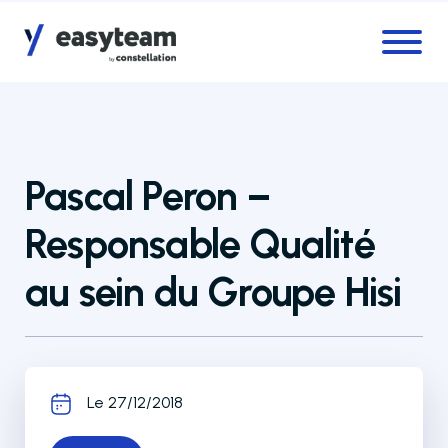
Accès au menu
Accès au contenu principal
Pascal Peron –
Responsable Qualité
au sein du Groupe Hisi
Le 27/12/2018