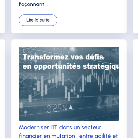
façonnant...
Lire la suite
Moderniser l’IT dans un secteur
financier en mutation : entre agilité et