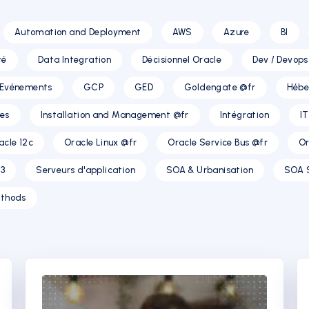
Automation and Deployment
AWS
Azure
BI
té
Data Integration
Décisionnel Oracle
Dev / Devops
Evénements
GCP
GED
Goldengate @fr
Hébe
res
Installation and Management @fr
Intégration
I
acle 12c
Oracle Linux @fr
Oracle Service Bus @fr
Or
3
Serveurs d'application
SOA & Urbanisation
SOA 
thods