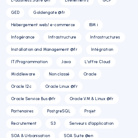
E-Business Suite @fr
Evénements
GCP
GED
Goldengate @fr
Hébergement web/ e-commerce
IBM i
Infogérance
Infrastructure
Infrastructures
Installation and Management @fr
Intégration
IT/Programmation
Java
L'offre Cloud
Middleware
Non classé
Oracle
Oracle 12c
Oracle Linux @fr
Oracle Service Bus @fr
Oracle VM & Linux @fr
Partenaires
PostgreSQL
Projet
Recrutement
S3
Serveurs d'application
SOA & Urbanisation
SOA Suite @en