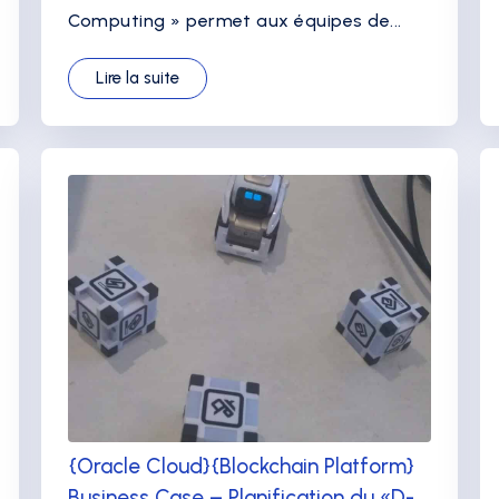
Computing » permet aux équipes de...
Lire la suite
{Oracle Cloud}{Blockchain Platform}
Business Case – Planification du «D-