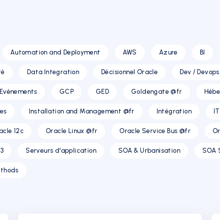
Automation and Deployment
AWS
Azure
BI
té
Data Integration
Décisionnel Oracle
Dev / Devops
Evénements
GCP
GED
Goldengate @fr
Hébe
res
Installation and Management @fr
Intégration
I
acle 12c
Oracle Linux @fr
Oracle Service Bus @fr
Or
3
Serveurs d'application
SOA & Urbanisation
SOA 
thods