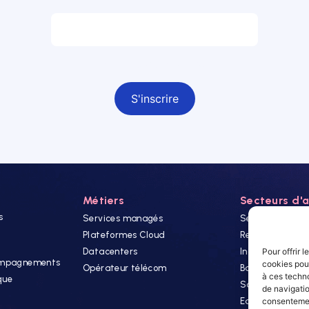
Email *
Champ obligatoire
Métiers
Secteurs d'a
s
Services managés
Secteur Public
Plateformes Cloud
Retails
Pour offrir 
Datacenters
Industrie
compagnements
cookies pour
Opérateur télécom
Banque & Assu
à ces techn
que
Santé
de navigatio
consentement
Editeurs