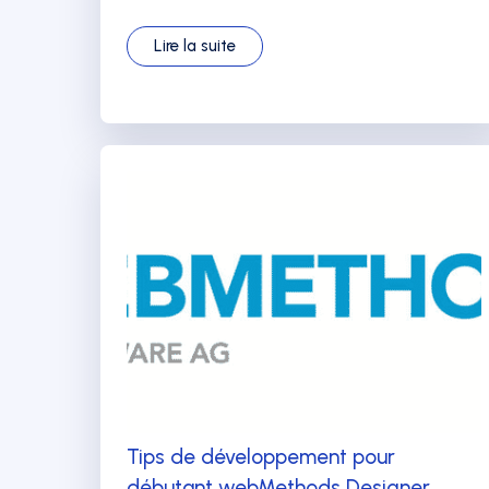
Lire la suite
Tips de développement pour
débutant webMethods Designer