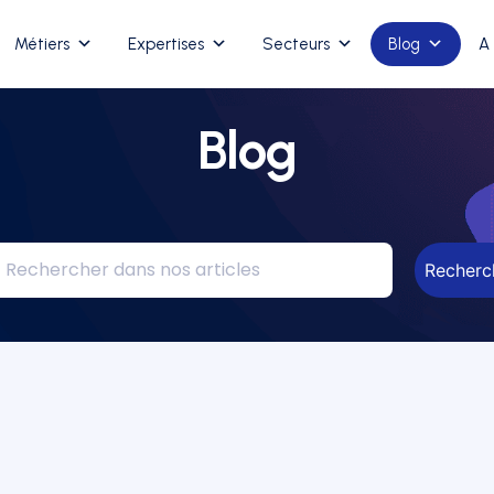
Métiers
Expertises
Secteurs
Blog
A
Blog
Recherc