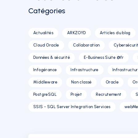
Catégories
Actualités
ARKZOYD
Articles du blog
Cloud Oracle
Collaboration
Cybersécuri
Données & sécurité
E-Business Suite @fr
Infogérance
Infrastructure
Infrastructu
Middleware
Non classé
Oracle
Or
PostgreSQL
Projet
Recrutement
S
SSIS - SQL Server Integration Services
webMe