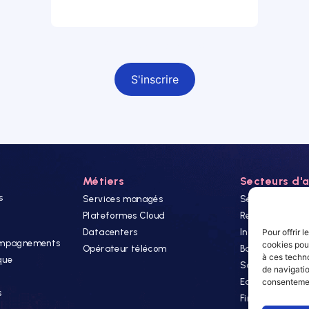
Champ obligatoire
Métiers
Secteurs d'a
s
Services managés
Secteur Public
Plateformes Cloud
Retails
Pour offrir 
Datacenters
Industrie
compagnements
cookies pour
Opérateur télécom
Banque & Assu
à ces techn
que
Santé
de navigatio
consentement
Editeurs
s
Finance