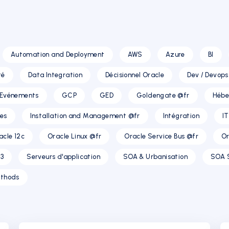
Automation and Deployment
AWS
Azure
BI
té
Data Integration
Décisionnel Oracle
Dev / Devops
Evénements
GCP
GED
Goldengate @fr
Hébe
res
Installation and Management @fr
Intégration
I
acle 12c
Oracle Linux @fr
Oracle Service Bus @fr
Or
3
Serveurs d'application
SOA & Urbanisation
SOA 
thods