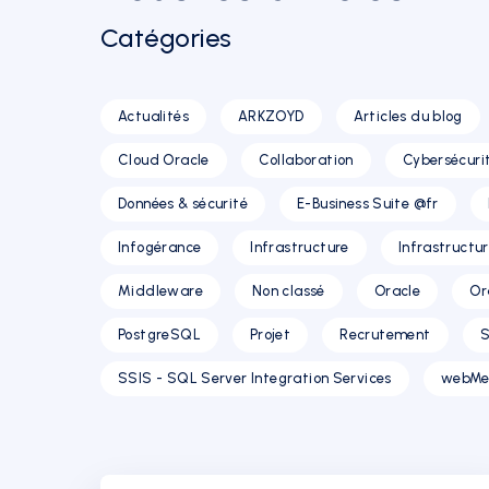
Catégories
Actualités
ARKZOYD
Articles du blog
Cloud Oracle
Collaboration
Cybersécuri
Données & sécurité
E-Business Suite @fr
Infogérance
Infrastructure
Infrastructu
Middleware
Non classé
Oracle
Or
PostgreSQL
Projet
Recrutement
S
SSIS - SQL Server Integration Services
webMe