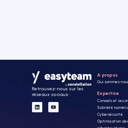
A propos
Qui sommes-nou
Retrouvez-nous sur les
Expertise
réseaux sociaux :
Conseils et ac
Sobriété numéri
Cybersécurité
Optimisation de