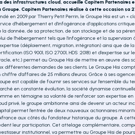
a des infrastructures cloud, accueille Capitem Partenaires e
 Groupe. Capitem Partenaires réalise à cette occasion sa 
ndé en 2009 par Thierry Petit Perrin, le Groupe Hisi est un « c
rvice d’hébergement et d’infogérance d'applications critiques
 la donnée, de sa protection, de son stockage et de sa péren
lui de l’hébergement tels que l’infogérance et la supervision 
expertise (déploiement, migration, intégration) ainsi que de l
rtification (ISO 9001, ISO 27001, HDS :2018) et d’expertise sur
acle, etc.) permet au Groupe Hisi de mettre en œuvre des so
x différentes demandes de ses clients. Le Groupe Hisi compte
 chiffre d’affaires de 25 millions d’euros. Grâce à ses agences
oupe est capable de fournir ses services sur l’ensemble du ter
rché en constante évolution, la société dynamise continuel
mme en témoigne sa volonté de renforcer son expertise en clo
oud privé, le groupe ambitionne ainsi de devenir un acteur in
pital permet l’entrée de deux nouveaux actionnaires minoritai
ifrance aux côtés du fondateur historique du groupe. A cet
dent leur participation. Cet attelage complémentaire, compo
vestisseur institutionnel, va permettre au Groupe Hisi de pour