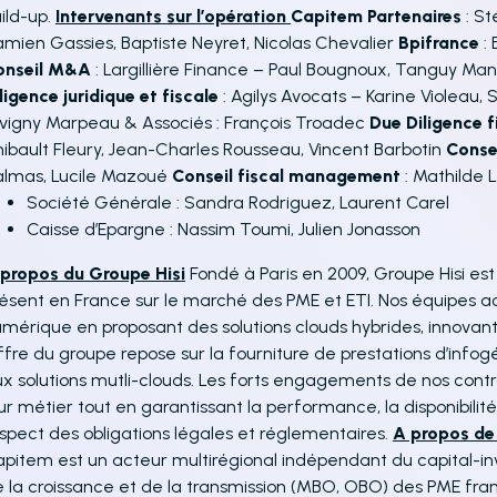
ild-up.
Intervenants sur l’opération
Capitem Partenaires
: St
mien Gassies, Baptiste Neyret, Nicolas Chevalier
Bpifrance
:
onseil M&A
: Largillière Finance – Paul Bougnoux, Tanguy Mant
ligence juridique et fiscale
: Agilys Avocats – Karine Violeau
vigny Marpeau & Associés : François Troadec
Due Diligence f
ibault Fleury, Jean-Charles Rousseau, Vincent Barbotin
Conse
almas, Lucile Mazoué
Conseil fiscal management
: Mathilde 
Société Générale : Sandra Rodriguez, Laurent Carel
Caisse d’Epargne : Nassim Toumi, Julien Jonasson
propos du Groupe Hisi
Fondé à Paris en 2009, Groupe Hisi es
ésent en France sur le marché des PME et ETI. Nos équipes 
mérique en proposant des solutions clouds hybrides, innovante
offre du groupe repose sur la fourniture de prestations d’inf
x solutions mutli-clouds. Les forts engagements de nos contr
ur métier tout en garantissant la performance, la disponibilit
spect des obligations légales et réglementaires.
A propos de
pitem est un acteur multirégional indépendant du capital-in
 la croissance et de la transmission (MBO, OBO) des PME fran