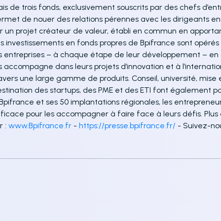
ais de trois fonds, exclusivement souscrits par des chefs d’e
rmet de nouer des relations pérennes avec les dirigeants en 
r un projet créateur de valeur, établi en commun en apporta
s investissements en fonds propres de Bpifrance sont opérés
s entreprises – à chaque étape de leur développement – en c
s accompagne dans leurs projets d’innovation et à l’internation
avers une large gamme de produits. Conseil, université, mis
stination des startups, des PME et des ETI font également pa
Bpifrance et ses 50 implantations régionales, les entrepreneu
ficace pour les accompagner à faire face à leurs défis. Plus
r :
www.Bpifrance.fr
-
https://presse.bpifrance.fr/
- Suivez-nou