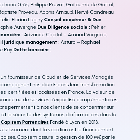
éphane Grès, Philippe Pruvot, Guillaume de Gottal,
 Baptiste Proveau, Adonis Arnaud, Hervé Coindreau
elin, Florian Leginy
Conseil acquéreur & Due
, Sophie Auvergne
Due Diligence sociale :
Peltier
inancière
: Advance Capital – Arnaud Vergnole,
il juridique management
: Astura – Raphaël
Le Roy
Dette bancaire
:
t un fournisseur de Cloud et de Services Managés
accompagnent nos clients dans leur transformation
s, certifiées et localisées en France. La valeur de
ogérance ou de services d’expertise complémentaires
ats permettent à nos clients de se concentrer sur
é et la sécurité des systèmes d’informations dans le
 Capitem Partenaires
Fondé à Lyon en 2013,
vestissement dont la vocation est le financement
çaises. Capitem assure la gestion de 100 M€ par le