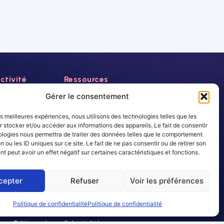
ctivité
Ressources
Actualités
Gérer le consentement
Evénements
les meilleures expériences, nous utilisons des technologies telles que les
Autres
 stocker et/ou accéder aux informations des appareils. Le fait de consentir
rance
ologies nous permettra de traiter des données telles que le comportement
Carrière
n ou les ID uniques sur ce site. Le fait de ne pas consentir ou de retirer son
Newsletter
 peut avoir un effet négatif sur certaines caractéristiques et fonctions.
cepter
Refuser
Voir les préférences
Politique de confidentialité
Politique de confidentialité
les
Politique de confidentialité