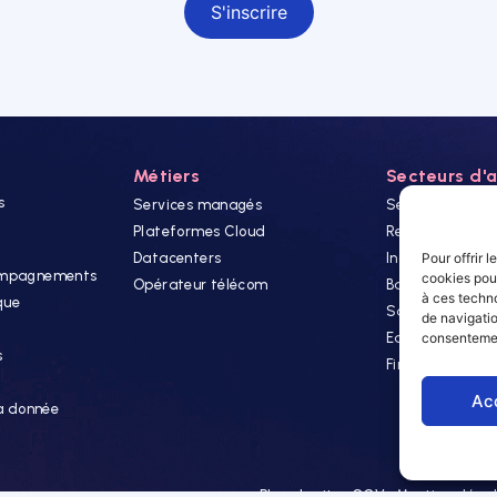
Métiers
Secteurs d'a
s
Services managés
Secteur Public
Plateformes Cloud
Retails
Datacenters
Industrie
Pour offrir 
compagnements
cookies pour
Opérateur télécom
Banque & Assu
à ces techn
que
Santé
de navigatio
Editeurs
consentement
s
Finance
Ac
la donnée
Plan du site
CGV
Mentions léga