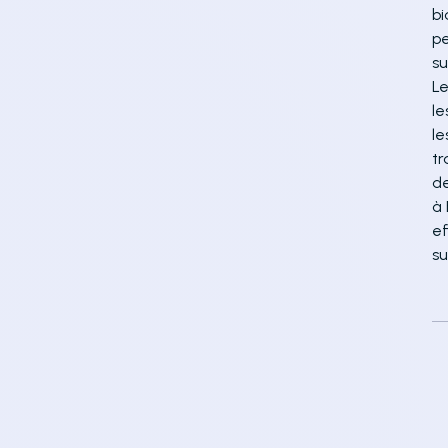
bi
pe
su
Le
le
le
tr
de
à 
ef
su