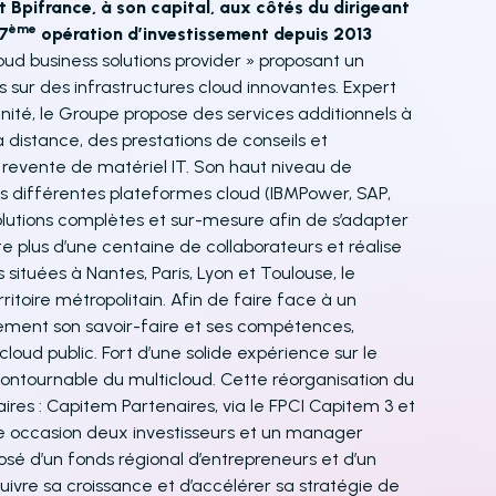
t Bpifrance, à son capital, aux côtés du dirigeant
ème
27
opération d’investissement depuis 2013
loud business solutions provider » proposant un
 sur des infrastructures cloud innovantes. Expert
nité, le Groupe propose des services additionnels à
à distance, des prestations de conseils et
a revente de matériel IT. Son haut niveau de
 les différentes plateformes cloud (IBMPower, SAP,
lutions complètes et sur-mesure afin de s’adapter
 plus d’une centaine de collaborateurs et réalise
 situées à Nantes, Paris, Lyon et Toulouse, le
ritoire métropolitain. Afin de faire face à un
lement son savoir-faire et ses compétences,
ud public. Fort d’une solide expérience sur le
contournable du multicloud. Cette réorganisation du
res : Capitem Partenaires, via le FPCI Capitem 3 et
te occasion deux investisseurs et un manager
sé d’un fonds régional d’entrepreneurs et d’un
suivre sa croissance et d’accélérer sa stratégie de