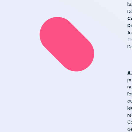
bu
Da
C
Di
Ju
Th
D
A 
pr
nu
l’
au
le
re
Ca
de