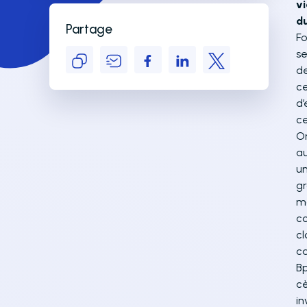
vi
du
Partage
Fo
se
de
ce
d’
ce
Or
au
un
gr
ma
co
cl
ca
Bp
cè
in