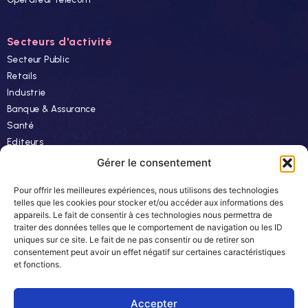
Secteurs d'activité
Secteur Public
Retails
Industrie
Banque & Assurance
Santé
Editeurs
Finance
Gérer le consentement
Pour offrir les meilleures expériences, nous utilisons des technologies
Ressources
telles que les cookies pour stocker et/ou accéder aux informations des
appareils. Le fait de consentir à ces technologies nous permettra de
Actualités
traiter des données telles que le comportement de navigation ou les ID
Evénements
uniques sur ce site. Le fait de ne pas consentir ou de retirer son
consentement peut avoir un effet négatif sur certaines caractéristiques
Autres
et fonctions.
Carrière
Newsletter
Accepter