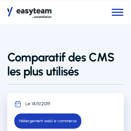
Accès au menu
Accès au contenu principal
Comparatif des CMS
les plus utilisés
Le 14/11/2019
Hébergement web/ e-commerce