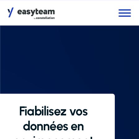
Accès au menu
Accès au contenu principal
Fiabilisez vos
données en