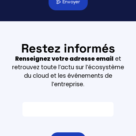
laisser
Envoyer
ce
champ
vide.
Restez informés
Renseignez votre adresse email
et
retrouvez toute l’actu sur l’écosystème
du cloud et les événements de
l’entreprise.
Email *
Champ obligatoire