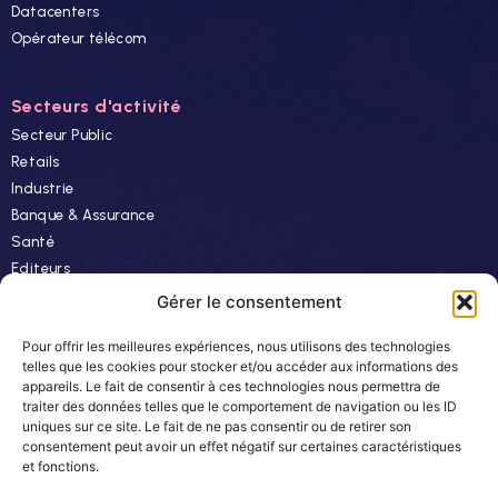
Datacenters
Opérateur télécom
Secteurs d'activité
Secteur Public
Retails
Industrie
Banque & Assurance
Santé
Editeurs
Finance
Gérer le consentement
Pour offrir les meilleures expériences, nous utilisons des technologies
Ressources
telles que les cookies pour stocker et/ou accéder aux informations des
appareils. Le fait de consentir à ces technologies nous permettra de
Actualités
traiter des données telles que le comportement de navigation ou les ID
Evénements
uniques sur ce site. Le fait de ne pas consentir ou de retirer son
consentement peut avoir un effet négatif sur certaines caractéristiques
Autres
et fonctions.
Carrière