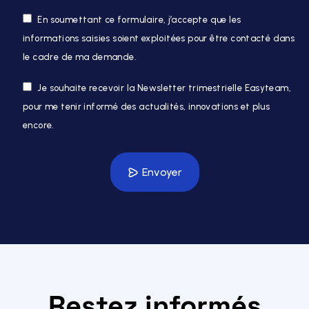
En soumettant ce formulaire, j’accepte que les
informations saisies soient exploitées pour être contacté dans
le cadre de ma demande.
Je souhaite recevoir la Newsletter trimestrielle Easyteam,
pour me tenir informé des actualités, innovations et plus
encore.
Veuillez
laisser
Envoyer
ce
champ
vide.
Restez informés