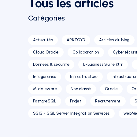
Tous les articles
Catégories
Actualités
ARKZOYD
Articles du blog
Cloud Oracle
Collaboration
Cybersécuri
Données & sécurité
E-Business Suite @fr
Infogérance
Infrastructure
Infrastructu
Middleware
Non classé
Oracle
Or
PostgreSQL
Projet
Recrutement
S
SSIS - SQL Server Integration Services
webMe