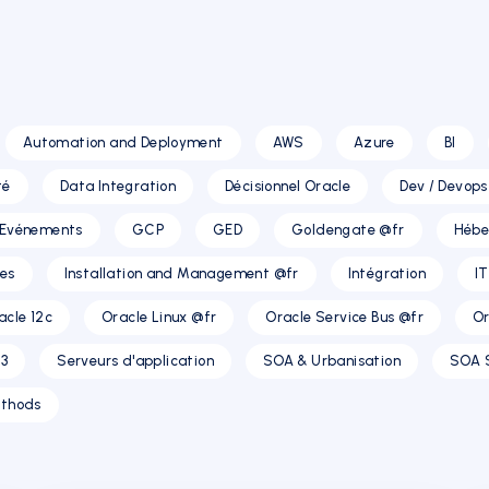
Automation and Deployment
AWS
Azure
BI
té
Data Integration
Décisionnel Oracle
Dev / Devops
Evénements
GCP
GED
Goldengate @fr
Hébe
res
Installation and Management @fr
Intégration
I
acle 12c
Oracle Linux @fr
Oracle Service Bus @fr
Or
3
Serveurs d'application
SOA & Urbanisation
SOA 
thods