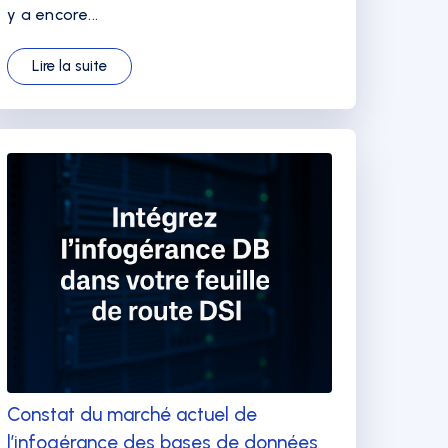
y a encore...
Lire la suite
Constat du marché actuel de
l’infogérance des bases de données