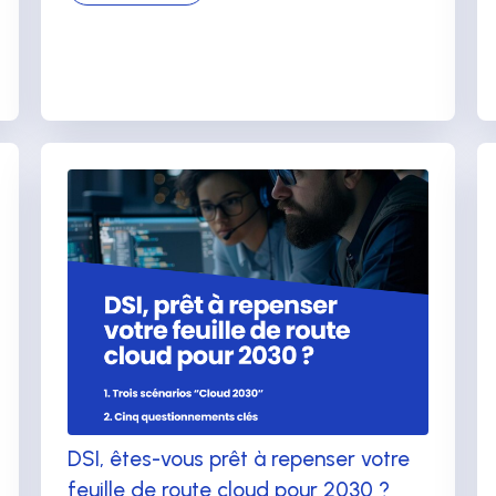
DSI, êtes-vous prêt à repenser votre
feuille de route cloud pour 2030 ?